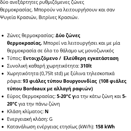
δύο ανεξάρτητες ρυθμιζόμενες ζώνες
θερμοκρασίας. Μπορούν να λειτουργήσουν και σαν
Ψυγεία Κρασιών, Βιτρίνες Κρασιών.
Ζώνες θερμοκρασίας:
Δύο ζώνες
θερμοκρασίας.
Μπορεί να λειτουργήσει και με μία
θερμοκρασία σε όλο το θάλαμο ως μονοζωνικός
Τύπος:
Εντοιχιζόμενο / Ελεύθερη εγκατάσταση
Συνολική καθαρή χωρητικότητα:
310lt
Χωρητικότητα (0,75lt std) με ξύλινα τηλεσκοπικά
ράφια:
93 φιάλες τύπου Βουργουνδίας (108 φιάλες
τύπου
Bordeaux
με αλλαγή ραφιών)
Εύρος Θερμοκρασίας:
5-20°C γ
ια την κάτω ζώνη και
5-
20°C
για την πάνω ζώνη
Κλάση κλίματος:
N
Ενεργειακή κλάση: G
Κατανάλωση ενέργειας ετησίως (kW/h):
158 kWh