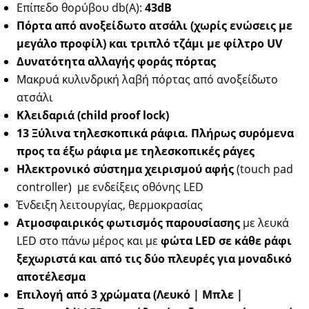
Επίπεδο θορύβου db(Α):
43dB
Πόρτα από ανοξείδωτο ατσάλι (χωρίς ενώσεις με
μεγάλο προφίλ) και τριπλό τζάμι με φίλτρο UV
Δυνατότητα αλλαγής φοράς πόρτας
Μακρυά κυλινδρική λαβή πόρτας από ανοξείδωτο
ατσάλι
Κλειδαριά (child proof lock)
13 Ξύλινα τηλεσκοπικά ράφια. Πλήρως συρόμενα
προς τα έξω ράφια με τηλεσκοπικές ράγες
Ηλεκτρονικό σύστημα χειρισμού αφής
(touch pad
controller) με ενδείξεις οθόνης LED
Ένδειξη λειτουργίας, θερμοκρασίας
Ατμοσφαιρικός φωτισμός παρουσίασης
με λευκά
LED στο πάνω μέρος και με
φώτα LED σε κάθε ράφι
ξεχωριστά και από τις δύο πλευρές για μοναδικό
αποτέλεσμα
Επιλογή από 3 χρώματα (Λευκό | Μπλε |