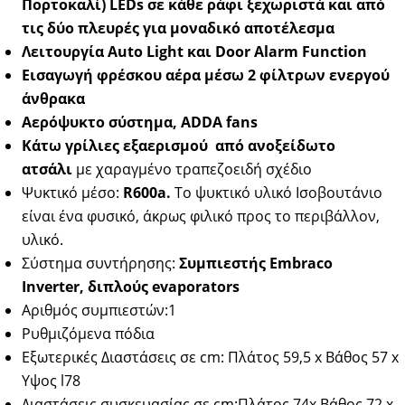
Πορτοκαλί) LEDs σε κάθε ράφι ξεχωριστά και από
τις δύο πλευρές για μοναδικό αποτέλεσμα
Λειτουργία Auto Light
και Door Alarm Function
Εισαγωγή φρέσκου αέρα μέσω 2 φίλτρων ενεργού
άνθρακα
Αερόψυκτο σύστημα,
ADDA fans
Kάτω γρίλιες εξαερισμού από ανοξείδωτο
ατσάλι
με χαραγμένο τραπεζοειδή σχέδιο
Ψυκτικό μέσο:
R600a.
Το ψυκτικό υλικό Ισοβουτάνιο
είναι ένα φυσικό, άκρως φιλικό προς το περιβάλλον,
υλικό.
Σύστημα συντήρησης:
Συμπιεστής Embraco
Inverter, διπλούς evaporators
Αριθμός συμπιεστών:1
Ρυθμιζόμενα πόδια
Εξωτερικές Διαστάσεις σε cm: Πλάτος 59,5 x Βάθος 57 x
Υψος l78
Διαστάσεις συσκευασίας σε cm:Πλάτος 74x Βάθος 72 x