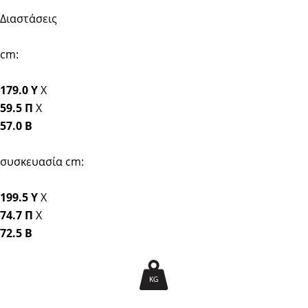
Διαστάσεις
cm:
179.0 Y
Χ
59.5 Π
Χ
57.0 Β
συσκευασία cm:
199.5 Y
Χ
74.7 Π
Χ
72.5 Β