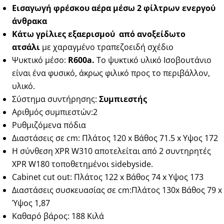
Εισαγωγή φρέσκου αέρα μέσω 2 φίλτρων ενεργού
άνθρακα
Kάτω γρίλιες εξαερισμού από ανοξείδωτο
ατσάλι
με χαραγμένο τραπεζοειδή σχέδιο
Ψυκτικό μέσο:
R600a.
Το ψυκτικό υλικό Ισοβουτάνιο
είναι ένα φυσικό, άκρως φιλικό προς το περιβάλλον,
υλικό.
Σύστημα συντήρησης:
Συμπιεστής
Αριθμός συμπιεστών:2
Ρυθμιζόμενα πόδια
Διαστάσεις σε cm: Πλάτος 120 x Βάθος 71.5 x Υψος 172
Η σύνθεση XPR W310 αποτελείται από 2 συντηρητές
XPR W180 τοποθετημένοι sidebyside.
Cabinet cut out: Πλάτος 122 x Βάθος 74 x Υψος 173
Διαστάσεις συσκευασίας σε cm:Πλάτος 130x Βάθος 79 x
Ύψος 1,87
Καθαρό βάρος: 188 Κιλά