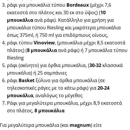
ράφι για μπουκάλια τύπου
Bordeaux
(μέχρι 7,6
εκατοστά στο πλάτος και 30 εκ στο ύψος) (
10
μπουκάλια
ανά ράφι). Κατάλληλο για χρήση για
μπουκάλια τύπου Riesling και μικρότερα μπουκάλια
όπως 375ml, ή 750 ml για επιδόρπιους οίνους,
ράφι τύπου
Vinoview
, (μπουκάλια μέχρι 8,5 εκατοστά
πλάτος) (
8 μπουκάλια
ανά ράφι) ή 7 μπουκάλια τύπου
Riesling
ράφι (ακίνητο) για όρθια μπουκάλια, (
30-32
κλασσικά
μπουκάλια) ή 25 σαμπάνιες
ράφι
Basket
ξύλινο για όρθια μπουκάλια (σε
τηλεσκοπικές ράγες με το κάτω ράφι) για
20-24
μπουκάλια
, αναλόγως το μέγεθος
Ράφι για μεγαλύτερα μπουκάλια, μέχρι 8,9 εκατοστά
στο πλάτος,
8 μπουκάλια
Για μεγαλύτερα μπουκάλια (και
magnum
) είτε