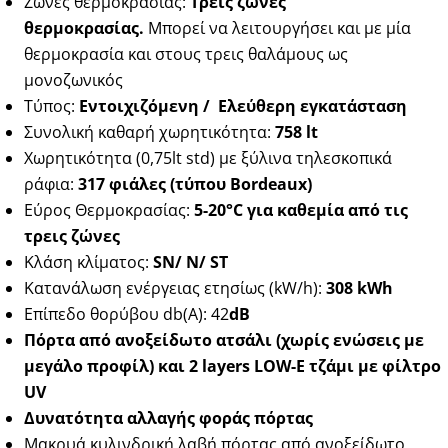
Ζώνες θερμοκρασίας:
Τρεις ζώνες
θερμοκρασίας.
Μπορεί να λειτουργήσει και με μία
θερμοκρασία και στους τρεις θαλάμους ως
μονοζωνικός
Τύπος:
Εντοιχιζόμενη / Ελεύθερη εγκατάσταση
Συνολική καθαρή χωρητικότητα:
758 lt
Χωρητικότητα (0,75lt std) με ξύλινα τηλεσκοπικά
ράφια:
317 φιάλες (τύπου Bordeaux)
Εύρος Θερμοκρασίας:
5-20°C για καθεμία από τις
τρεις ζώνες
Κλάση κλίματος:
SN/ N/ ST
Κατανάλωση ενέργειας ετησίως (kW/h):
308 kWh
Επίπεδο θορύβου db(Α): 42
dB
Πόρτα από ανοξείδωτο ατσάλι (χωρίς ενώσεις με
μεγάλο προφίλ) και 2 layers LOW-E τζάμι με φίλτρο
UV
Δυνατότητα αλλαγής φοράς πόρτας
Μακρυά κυλινδρική λαβή πόρτας από ανοξείδωτο