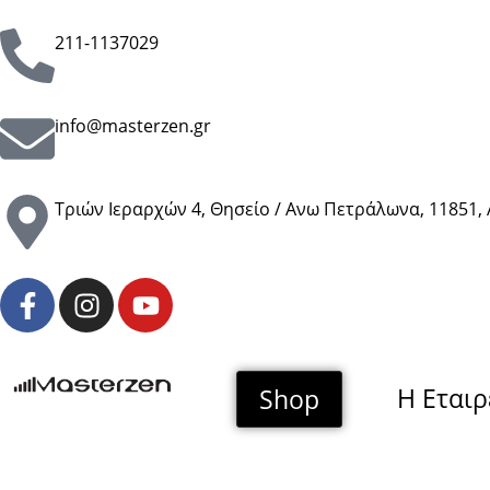
211-1137029
info@masterzen.gr
Τριών Ιεραρχών 4, Θησείο / Ανω Πετράλωνα, 11851,
H Εταιρ
Shop