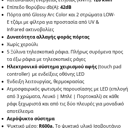
Επίπεδο θορύβου db(Α):
42dB
Πόρτα από Glossy Arc Color και 2 στρώματα LOW-
E τζάμι με φίλτρα για προστασία από UV &
Infrared ακτινοβολίες
Δυνατότητα αλλαγής φοράς πόρτας
Χωρίς χερούλι
5 Ξύλινα τηλεσκοπικά ράφια. Πλήρως συρόμενα προς
τα έξω ράφια με τηλεσκοπικές ράγες
Ηλεκτρονικό σύστημα χειρισμού αφής
(touch pad
controller)
με ενδείξεις οθόνης LED
Ένδειξη λειτουργίας, θερμοκρασίας
Ατμοσφαιρικός φωτισμός παρουσίασης με LED (επιλογή
από 3 χρώματα, Λευκό | Μπλέ | Πορτοκαλί) σε κάθε
ράφι ξεχωριστά και από τις δύο πλευρές για μοναδικό
αποτέλεσμα
Αερόψυκτο σύστημα
Ψυκτικό μέσο:
R600a.
Το ψυκτικό υλικό Ισοβουτάνιο