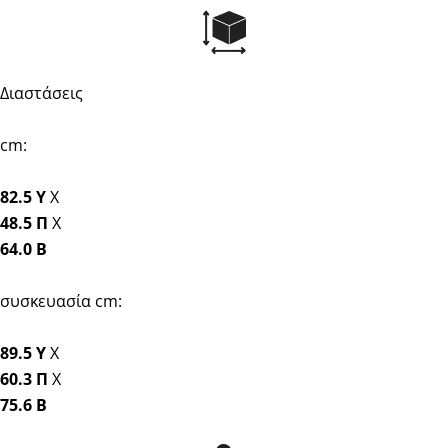
Διαστάσεις
cm:
82.5 Y
Χ
48.5 Π
Χ
64.0 Β
συσκευασία cm:
89.5 Y
Χ
60.3 Π
Χ
75.6 Β