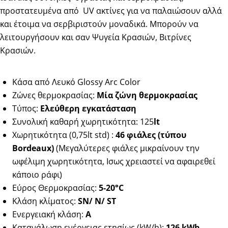
προστατευμένα από
UV ακτίνες για να παλαιώσουν αλλά
και έτοιμα να σερβιριστούν μοναδικά. Μπορούν να
λειτουργήσουν και σαν Ψυγεία Κρασιών, Βιτρίνες
Κρασιών.
Κάσα από Λευκό Glossy Arc Color
Ζώνες θερμοκρασίας:
Μία ζώνη θερμοκρασίας
Τύπος:
Ελεύθερη εγκατάσταση
Συνολική καθαρή χωρητικότητα: 125
lt
Χωρητικότητα (0,75lt std) :
46 φιάλες
(τύπου
Bordeaux)
(Μεγαλύτερες φιάλες μικραίνουν την
ωφέλιμη χωρητικότητα, Ισως χρειαστεί να αφαιρεθεί
κάποιο ράφι)
Εύρος Θερμοκρασίας:
5-20°C
Κλάση κλίματος:
SN/ N/ ST
Ενεργειακή κλάση:
Α
Κατανάλωση ενέργειας ετησίως (kW/h):
126 kWh