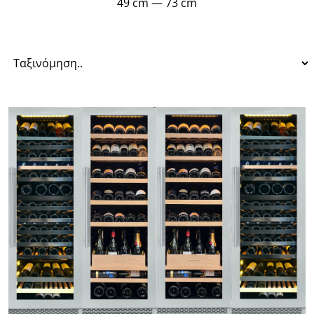
49
cm
—
73
cm