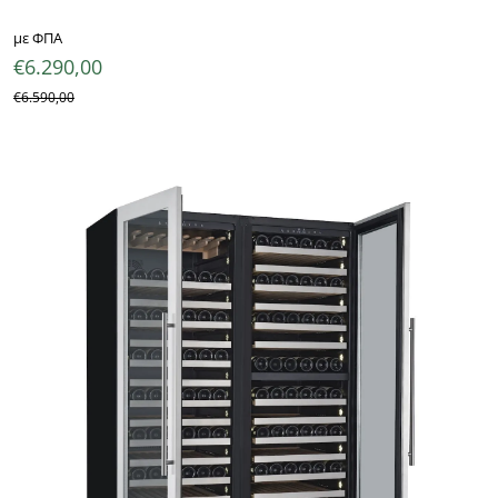
με ΦΠΑ
€
6.290,00
€
6.590,00