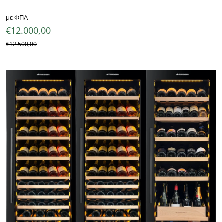
με ΦΠΑ
€
12.000,00
€
12.500,00