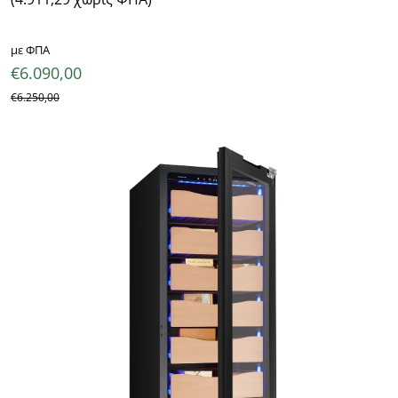
με ΦΠΑ
€
6.090,00
€
6.250,00