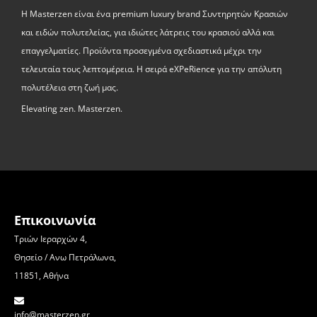
Η Masterzen είναι ένα premium luxury brand Συντηρητών Κρασιών
και ειδών πολυτελείας, για ιδιώτες λάτρεις του κρασιού αλλά και
επαγγελματίες. Προϊόντα προσεγμένα σχεδιαστικά μέχρι την
τελευταία τους λεπτομέρεια. Η σειρά eXPeRience για την απόλυτη
πολυτέλεια στη ζωή μας.
Elevating zen. Masterzen.
Επικοινωνία
Τριών Ιεραρχών 4,
Θησείο / Ανω Πετράλωνα,
11851, Αθήνα
info@masterzen.gr