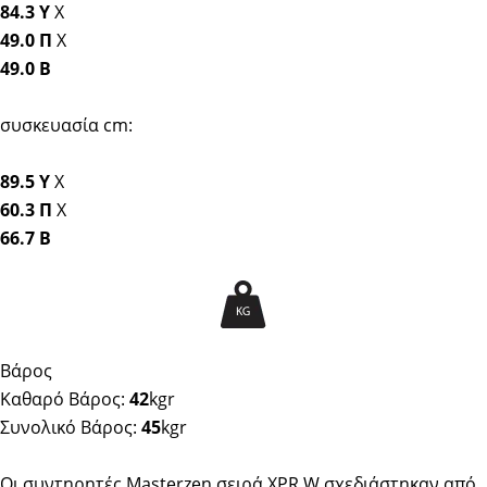
84.3 Y
Χ
49.0 Π
Χ
49.0 Β
συσκευασία cm:
89.5 Y
Χ
60.3 Π
Χ
66.7 Β
Βάρος
Καθαρό Βάρος:
42
kgr
Συνολικό Βάρος:
45
kgr
Οι συντηρητές Masterzen σειρά XPR W σχεδιάστηκαν από