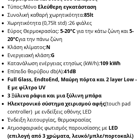
Τύπος:Μόνο
Ελεύθερη εγκατάσταση
Συνολική καθαρή χωρητικότητα:
85lt
Χωρητικότητα (0,75lt std) :26 φιάλες
Εύρος Θερμοκρασίας:
5-20°C
για την κάτω ζώνη και
5-
20°C
για την πάνω ζώνη
Κλάση κλίματος:
N
Ενεργειακή κλάση:
G
Κατανάλωση ενέργειας ετησίως (kW/h):
109
kWh
Επίπεδο θορύβου db(Α):
41
dB
Full Glass, EndtoEnd,
Μαύρη
πόρτα
και
2 layer Low -
E
με
φίλτρο
UV
3 Ξύλινα ράφια και μια ξύλινη μπάρα
Ηλεκτρονικό σύστημα χειρισμού αφής
(touch pad
controller) με ενδείξεις οθόνης LED
Ένδειξη λειτουργίας, θερμοκρασίας
Ατμοσφαιρικός φωτισμός παρουσίασης με
LED
(επιλογή από 3 χρώματα, λευκό/μπλε/πορτοκαλί)