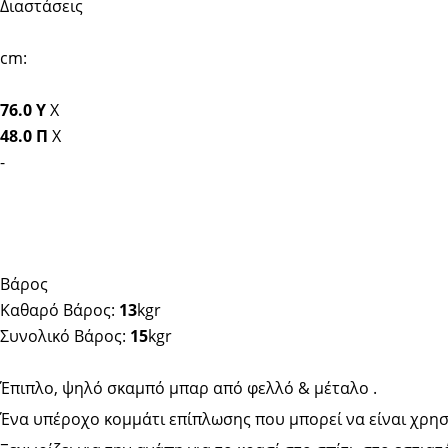
Διαστάσεις
cm:
76.0 Y
Χ
48.0 Π
Χ
-
Βάρος
Καθαρό Βάρος:
13
kgr
Συνολικό Βάρος:
15
kgr
Έπιπλο, ψηλό σκαμπό μπαρ από φελλό & μέταλο .
Ένα υπέροχο κομμάτι επίπλωσης που μπορεί να είναι χρησ